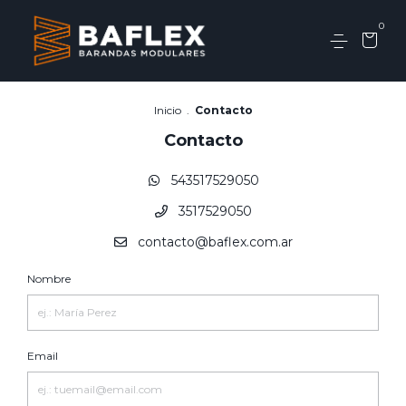
0
Inicio
.
Contacto
Contacto
543517529050
3517529050
contacto@baflex.com.ar
Nombre
Email